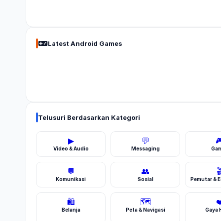
Latest Android Games
Telusuri Berdasarkan Kategori
▶
💬

Video & Audio
Messaging
Ga
💬
👥

Komunikasi
Sosial
Pemutar & E
🛍️
🗺️
❤
Belanja
Peta & Navigasi
Gaya 