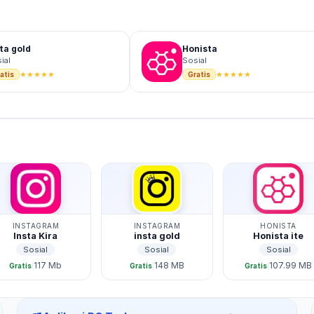
ta gold
Honista
ial
Sosial
★
★
★
★
★
★
★
★
★
★
atis
Gratis
INSTAGRAM
INSTAGRAM
HONISTA
Insta Kira
insta gold
Honista ite
Sosial
Sosial
Sosial
117 Mb
148 MB
107.99 MB
|
|
|
Gratis
Gratis
Gratis