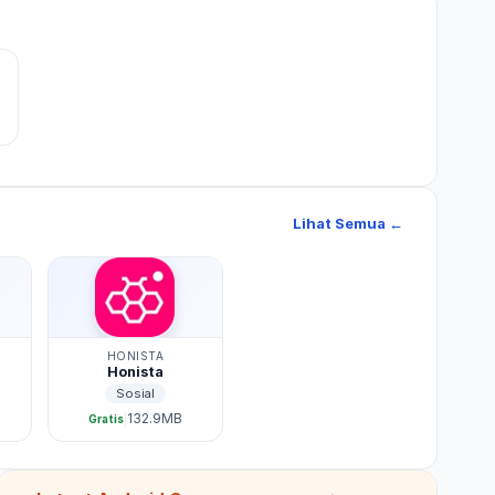
Lihat Semua ←
HONISTA
Honista
Sosial
132.9MB
|
Gratis