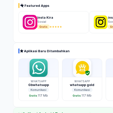
Featured Apps
Insta Kira
ins
Sosial
Sos
★
★
★
★
★
Gratis
Gr
Aplikasi Baru Ditambahkan
WHATSAPP
WHATSAPP
Gbwhatsapp
whatsapp gold
Komunikasi
Komunikasi
117 Mb
117 Mb
|
|
Gratis
Gratis