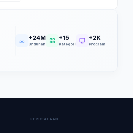
+24M
+15
+2K
Unduhan
Kategori
Program
PERUSAHAAN