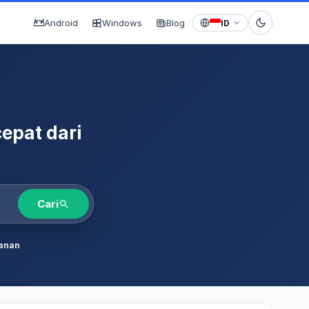
Android
Windows
Blog
ID
epat dari
Cari
anan