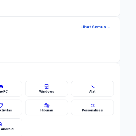
Lihat Semua ←
🎮
💻
🔧
e PC
Windows
Alat
📋
🎭
🎨
tivitas
Hiburan
Personalisasi
📱
i Android