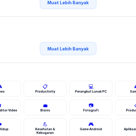
Muat Lebih Banyak
Muat Lebih Banyak

📋
💻
mes
Productivity
Perangkat Lunak PC
Gam

💼
📷
ditor Video
Bisnis
Fotografi
Produk
️
💪
🎮
Hidup
Kesehatan &
Game Android
Aplikas
Kebugaran